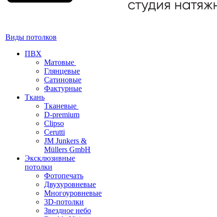
Виды потолков
ПВХ
Матовые
Глянцевые
Сатиновые
Фактурные
Ткань
Тканевые
D-premium
Clipso
Cerutti
JM Junkers &
Müllers GmbH
Эксклюзивные
потолки
Фотопечать
Двухуровневые
Многоуровневые
3D-потолки
Звездное небо