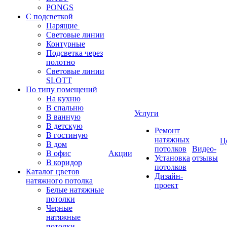
PONGS
С подсветкой
Парящие
Световые линии
Контурные
Подсветка через
полотно
Световые линии
SLOTT
По типу помещений
На кухню
В спальню
Услуги
В ванную
В детскую
Ремонт
В гостиную
натяжных
Ц
В дом
потолков
Видео-
В офис
Акции
Установка
отзывы
В коридор
потолков
Каталог цветов
Дизайн-
натяжного потолка
проект
Белые натяжные
потолки
Черные
натяжные
потолки