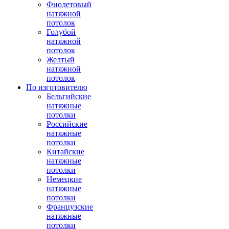
Фиолетовый
натяжной
потолок
Голубой
натяжной
потолок
Желтый
натяжной
потолок
По изготовителю
Бельгийские
натяжные
потолки
Российские
натяжные
потолки
Китайские
натяжные
потолки
Немецкие
натяжные
потолки
Французские
натяжные
потолки