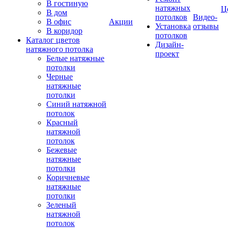
В гостиную
натяжных
Ц
В дом
потолков
Видео-
В офис
Акции
Установка
отзывы
В коридор
потолков
Каталог цветов
Дизайн-
натяжного потолка
проект
Белые натяжные
потолки
Черные
натяжные
потолки
Синий натяжной
потолок
Красный
натяжной
потолок
Бежевые
натяжные
потолки
Коричневые
натяжные
потолки
Зеленый
натяжной
потолок