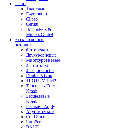
Ткань
Тканевые
D-premium
Clipso
Cerutti
JM Junkers &
Müllers GmbH
Эксклюзивные
потолки
Фотопечать
Двухуровневые
Многоуровневые
3D-потолки
Звездное небо
Double Vision
TEQTUM KM2
Теневые - Euro
Kraab
Бесщелевые -
Kraab
Резные - Apply
Акустические
Cold Stretch
LumFer
BAUF