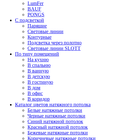
LumFer
BAUF
PONGS
С подсветкой
Парящие
Световые линии
Контурные
Подсветка через полотно
Световые линии SLOTT
По типу помещений
На кухню
В спальню
В ванную
В детскую
В гостиную
В дом
В офис
В коридор
Каталог цветов натяжного потолка
Белые натяжные потолки
Черные натяжные потолки
Синий натяжной потолок
Красный натяжной потолок
Бежевые натяжные потолки
Коричневые натяжные потолки