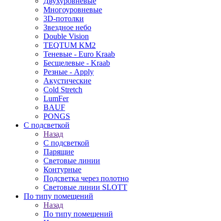
Двухуровневые
Многоуровневые
3D-потолки
Звездное небо
Double Vision
TEQTUM KM2
Теневые - Euro Kraab
Бесщелевые - Kraab
Резные - Apply
Акустические
Cold Stretch
LumFer
BAUF
PONGS
С подсветкой
Назад
С подсветкой
Парящие
Световые линии
Контурные
Подсветка через полотно
Световые линии SLOTT
По типу помещений
Назад
По типу помещений