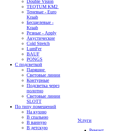
Double Vision
TEQTUM KM2
Теневые - Euro
Kraab
Бесщелевые -
Kraab
Резные - Apply
Акустические
Cold Stretch
LumFer
BAUF
PONGS
С подсветкой
Парящие
Световые линии
Контурные
Подсветка через
полотно
Световые линии
SLOTT
По типу помещений
На кухню
В спальню
Услуги
В ванную
В детскую
Ремонт