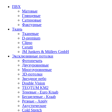
ПВХ
Матовые
Глянцевые
Сатиновые
Фактурные
Ткань
Тканевые
D-premium
Clipso
Cerutti
JM Junkers & Müllers GmbH
Эксклюзивные потолки
Фотопечать
Двухуровневые
Многоуровневые
3D-потолки
Звездное небо
Double Vision
TEQTUM KM2
Теневые - Euro Kraab
Бесщелевые - Kraab
Резные - Apply
Акустические
Cold Stretch