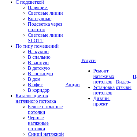
С подсветкой
Парящие
Световые линии
Контурные
Подсветка через
полотно
Световые линии
SLOTT
По типу помещений
На кухню
В спальню
Услуги
В ванную
В детскую
Ремонт
В гостиную
натяжных
Ц
В дом
потолков
Видео-
В офис
Акции
Установка
отзывы
В коридор
потолков
Каталог цветов
Дизайн-
натяжного потолка
проект
Белые натяжные
потолки
Черные
натяжные
потолки
Синий натяжной