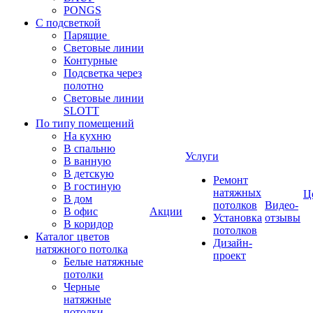
PONGS
С подсветкой
Парящие
Световые линии
Контурные
Подсветка через
полотно
Световые линии
SLOTT
По типу помещений
На кухню
В спальню
Услуги
В ванную
В детскую
Ремонт
В гостиную
натяжных
Ц
В дом
потолков
Видео-
В офис
Акции
Установка
отзывы
В коридор
потолков
Каталог цветов
Дизайн-
натяжного потолка
проект
Белые натяжные
потолки
Черные
натяжные
потолки