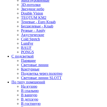
Многоуровневые
3D-потолки
Звездное небо
Double Vision
TEQTUM KM2
Теневые - Euro Kraab
Бесщелевые - Kraab
Резные - Apply
Акустические
Cold Stretch
LumFer
BAUF
PONGS
С подсветкой
Парящие
Световые линии
Контурные
Подсветка через полотно
Световые линии SLOTT
По типу помещений
На кухню
В спальню
В ванную
В детскую
В гостиную