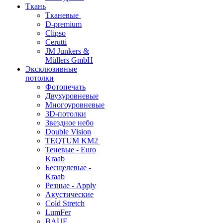
Ткань
Тканевые
D-premium
Clipso
Cerutti
JM Junkers &
Müllers GmbH
Эксклюзивные
потолки
Фотопечать
Двухуровневые
Многоуровневые
3D-потолки
Звездное небо
Double Vision
TEQTUM KM2
Теневые - Euro
Kraab
Бесщелевые -
Kraab
Резные - Apply
Акустические
Cold Stretch
LumFer
BAUF