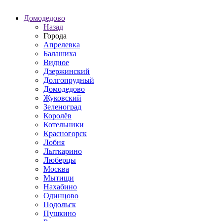
Домодедово
Назад
Города
Апрелевка
Балашиха
Видное
Дзержинский
Долгопрудный
Домодедово
Жуковский
Зеленоград
Королёв
Котельники
Красногорск
Лобня
Лыткарино
Люберцы
Москва
Мытищи
Нахабино
Одинцово
Подольск
Пушкино