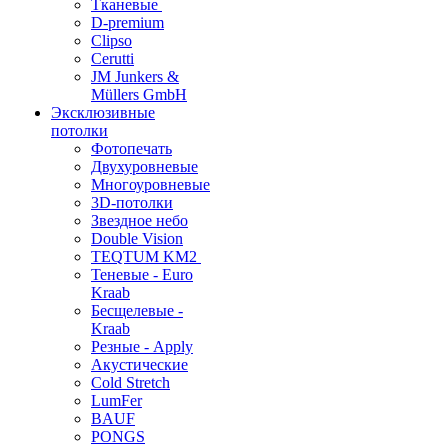
Тканевые
D-premium
Clipso
Cerutti
JM Junkers &
Müllers GmbH
Эксклюзивные
потолки
Фотопечать
Двухуровневые
Многоуровневые
3D-потолки
Звездное небо
Double Vision
TEQTUM KM2
Теневые - Euro
Kraab
Бесщелевые -
Kraab
Резные - Apply
Акустические
Cold Stretch
LumFer
BAUF
PONGS