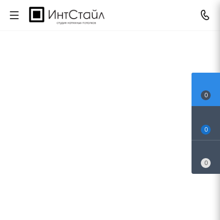
0
0
0